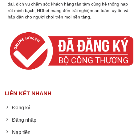
đại, dịch vụ chăm sóc khách hàng tận tâm cùng hệ thống nạp
rút minh bạch, HDbet mang đến trải nghiệm an toàn, uy tín và
hấp dẫn cho người chơi trên mọi nền tảng.
LIÊN KẾT NHANH
Đăng ký
Đăng nhập
Nạp tiền