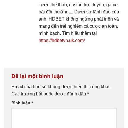
cược thể thao, casino trực tuyến, game
bài đổi thưởng,... Dưới sự lãnh đạo của
anh, HDBET không ngừng phát triển và
mang đến trải nghiệm cá cược an toàn,
minh bạch. Tìm hiểu thêm tại
https://hdbetvn.uk.com/
Để lại một bình luận
Email của bạn sẽ không được hiển thị công khai.
Các trường bắt buộc được đánh dấu
*
Bình luận
*