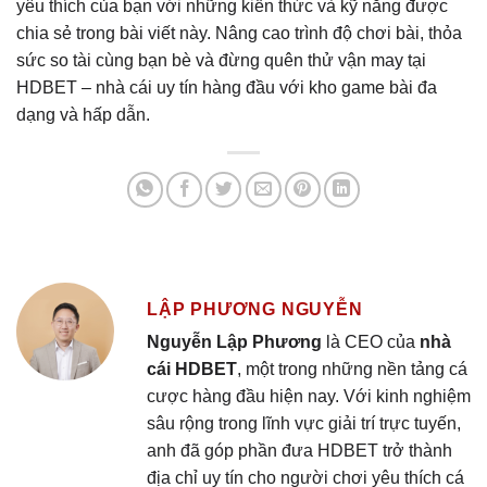
yêu thích của bạn với những kiến thức và kỹ năng được
chia sẻ trong bài viết này. Nâng cao trình độ chơi bài, thỏa
sức so tài cùng bạn bè và đừng quên thử vận may tại
HDBET – nhà cái uy tín hàng đầu với kho game bài đa
dạng và hấp dẫn.
LẬP PHƯƠNG NGUYỄN
Nguyễn Lập Phương
là CEO của
nhà
cái HDBET
, một trong những nền tảng cá
cược hàng đầu hiện nay. Với kinh nghiệm
sâu rộng trong lĩnh vực giải trí trực tuyến,
anh đã góp phần đưa HDBET trở thành
địa chỉ uy tín cho người chơi yêu thích cá