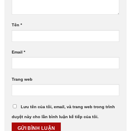
Tên
*
Email
*
Trang web
Lưu tên của tôi, email, và trang web trong trình
duyệt này cho lần bình luận kế tiếp của tôi.