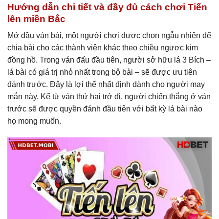
Hướng dẫn chi tiết và đầy đủ cách chơi Tiến
lên miền Bắc
Mở đầu ván bài, một người chơi được chọn ngẫu nhiên để
chia bài cho các thành viên khác theo chiều ngược kim
đồng hồ. Trong ván đấu đầu tiên, người sở hữu lá 3 Bích –
lá bài có giá trị nhỏ nhất trong bộ bài – sẽ được ưu tiên
đánh trước. Đây là lợi thế nhất định dành cho người may
mắn này. Kể từ ván thứ hai trở đi, người chiến thắng ở ván
trước sẽ được quyền đánh đầu tiên với bất kỳ lá bài nào
họ mong muốn.