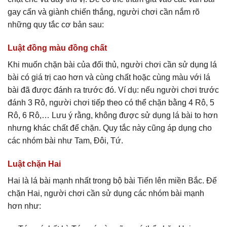
gay cấn và giành chiến thắng, người chơi cần nắm rõ
những quy tắc cơ bản sau:
Luật đồng màu đồng chất
Khi muốn chặn bài của đối thủ, người chơi cần sử dụng lá
bài có giá trị cao hơn và cùng chất hoặc cùng màu với lá
bài đã được đánh ra trước đó. Ví dụ: nếu người chơi trước
đánh 3 Rô, người chơi tiếp theo có thể chặn bằng 4 Rô, 5
Rô, 6 Rô,… Lưu ý rằng, không được sử dụng lá bài to hơn
nhưng khác chất để chặn. Quy tắc này cũng áp dụng cho
các nhóm bài như Tam, Đôi, Tứ.
Luật chặn Hai
Hai là lá bài mạnh nhất trong bộ bài Tiến lên miền Bắc. Để
chặn Hai, người chơi cần sử dụng các nhóm bài mạnh
hơn như: