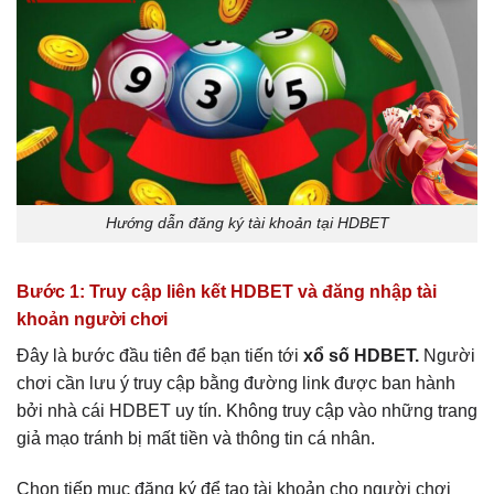
Hướng dẫn đăng ký tài khoản tại HDBET
Bước 1: Truy cập liên kết HDBET và đăng nhập tài
khoản người chơi
Đây là bước đầu tiên để bạn tiến tới
xổ số HDBET.
Người
chơi cần lưu ý truy cập bằng đường link được ban hành
bởi nhà cái HDBET uy tín. Không truy cập vào những trang
giả mạo tránh bị mất tiền và thông tin cá nhân.
Chọn tiếp mục đăng ký để tạo tài khoản cho người chơi