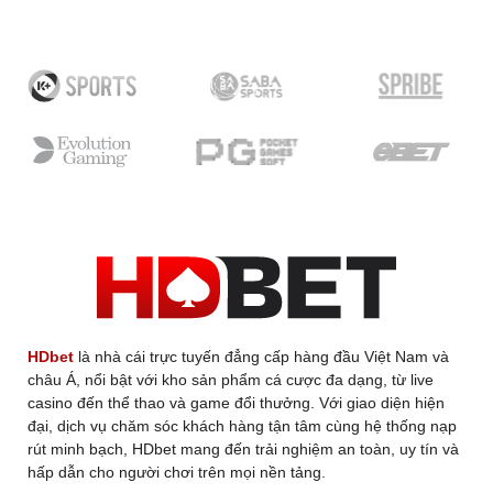
HDbet
là nhà cái trực tuyến đẳng cấp hàng đầu Việt Nam và
châu Á, nổi bật với kho sản phẩm cá cược đa dạng, từ live
casino đến thể thao và game đổi thưởng. Với giao diện hiện
đại, dịch vụ chăm sóc khách hàng tận tâm cùng hệ thống nạp
rút minh bạch, HDbet mang đến trải nghiệm an toàn, uy tín và
hấp dẫn cho người chơi trên mọi nền tảng.