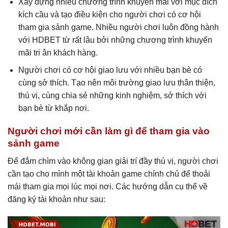
Xây dựng nhiều chương trình khuyến mãi với mục đích
kích cầu và tạo điều kiện cho người chơi có cơ hội
tham gia sảnh game. Nhiều người chơi luôn đồng hành
với HDBET từ rất lâu bởi những chương trình khuyến
mãi tri ân khách hàng.
Người chơi có cơ hội giao lưu với nhiều bạn bè có
cùng sở thích. Tạo nên môi trường giao lưu thân thiện,
thú vị, cùng chia sẻ những kinh nghiệm, sở thích với
bạn bè từ khắp nơi.
Người chơi mới cần làm gì để tham gia vào
sảnh game
Để đắm chìm vào không gian giải trí đầy thú vị, người chơi
cần tạo cho mình một tài khoản game chính chủ để thoải
mái tham gia mọi lúc mọi nơi. Các hướng dẫn cụ thể về
đăng ký tài khoản như sau: