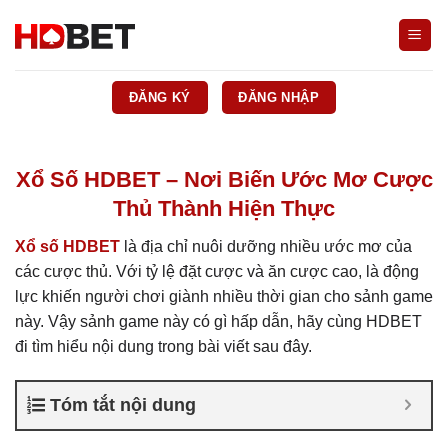
Chuyển
đến
nội
dung
ĐĂNG KÝ
ĐĂNG NHẬP
Xổ Số HDBET – Nơi Biến Ước Mơ Cược
Thủ Thành Hiện Thực
Xổ số HDBET
là địa chỉ nuôi dưỡng nhiều ước mơ của
các cược thủ. Với tỷ lệ đặt cược và ăn cược cao, là động
lực khiến người chơi giành nhiều thời gian cho sảnh game
này. Vậy sảnh game này có gì hấp dẫn, hãy cùng HDBET
đi tìm hiểu nội dung trong bài viết sau đây.
Tóm tắt nội dung