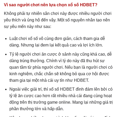
Vì sao người chơi nên lựa chọn xổ số HDBET?
Không phải tự nhiên sân chơi này được nhiều người chơi
yêu thích và ủng hộ đến vậy. Một số nguyên nhân tạo nên
sự yêu mến này như sau:
Luật chơi xổ số vô cùng đơn giản, cách tham gia dễ
dàng. Nhưng lại đem lại kết quả cao và lợi ích lớn.
Tỷ lệ người chơi ăn cược ở sảnh này cũng khá cao, dễ
dàng trúng thưởng. Chính vì lý do này đã thu hút sự
quan tâm từ phía người chơi. Nếu bạn là người chơi có
kinh nghiệm, chắc chắn sẽ không bỏ qua cơ hội được
tham gia tại một nhà cái uy tín như HDBET.
Ngoài việc giải trí, thì xổ số HDBET đình đám lên bởi có
tỷ lệ ăn cược cao hơn rất nhiều nhà cái đang cùng hoạt
động trên thị trường game online. Mang lại những giá trị
phần thưởng lớn và hấp dẫn.