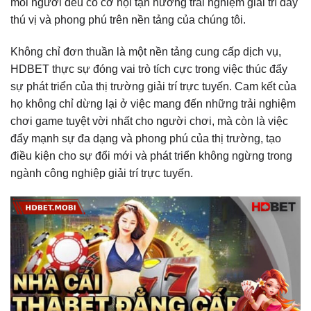
mỗi người đều có cơ hội tận hưởng trải nghiệm giải trí đầy
thú vị và phong phú trên nền tảng của chúng tôi.
Không chỉ đơn thuần là một nền tảng cung cấp dịch vụ,
HDBET thực sự đóng vai trò tích cực trong việc thúc đẩy
sự phát triển của thị trường giải trí trực tuyến. Cam kết của
họ không chỉ dừng lại ở việc mang đến những trải nghiệm
chơi game tuyệt vời nhất cho người chơi, mà còn là việc
đẩy mạnh sự đa dạng và phong phú của thị trường, tạo
điều kiện cho sự đổi mới và phát triển không ngừng trong
ngành công nghiệp giải trí trực tuyến.