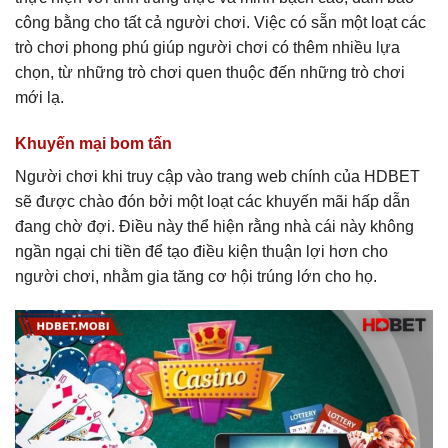
công bằng cho tất cả người chơi. Việc có sẵn một loạt các
trò chơi phong phú giúp người chơi có thêm nhiều lựa
chọn, từ những trò chơi quen thuộc đến những trò chơi
mới lạ.
Khuyến mại bom tấn
Người chơi khi truy cập vào trang web chính của HDBET
sẽ được chào đón bởi một loạt các khuyến mãi hấp dẫn
đang chờ đợi. Điều này thể hiện rằng nhà cái này không
ngần ngại chi tiền để tạo điều kiện thuận lợi hơn cho
người chơi, nhằm gia tăng cơ hội trúng lớn cho họ.