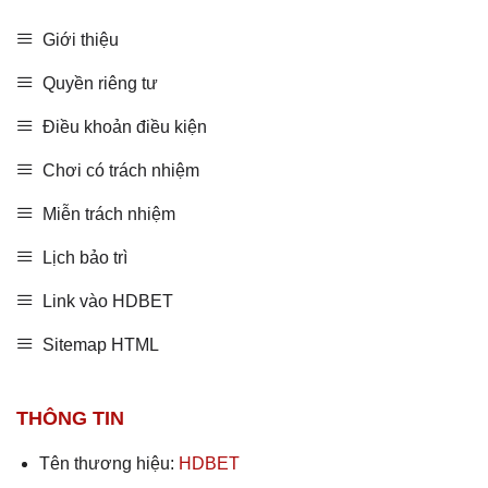
Giới thiệu
Quyền riêng tư
Điều khoản điều kiện
Chơi có trách nhiệm
Miễn trách nhiệm
Lịch bảo trì
Link vào HDBET
Sitemap HTML
THÔNG TIN
Tên thương hiệu:
HDBET