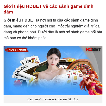
Giới thiệu HDBET về các sảnh game đình
đám
Giới thiệu HDBET
là nơi hội tụ của các sảnh game đình
đám, mang đến cho người chơi một trải nghiệm giải trí đa
dạng và phong phú. Dưới đây là một số sảnh game nổi bật
mà bạn có thể khám phá:
Các sảnh game nổi bật tại HDBET