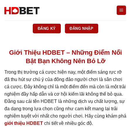
Chuyển
đến
nội
dung
ĐĂNG KÝ
ĐĂNG NHẬP
Giới Thiệu HDBET – Những Điểm Nổi
Bật Bạn Không Nên Bỏ Lỡ
Trong thị trường cá cược hiện nay, một điểm sáng rực rỡ
đã thu hút sự chú ý của đông đảo người chơi là sân chơi
cá cược. Đây không chỉ là một điểm đến mà còn là một trải
nghiệm đầy hấp dẫn và cơ hội kiếm lãi không thể bỏ qua.
Đằng sau cái tên HDBET là những dịch vụ chất lượng, sự
đa dạng trong lựa chọn cũng như cam kết mang lại trải
nghiệm tuyệt vời nhất cho người chơi. Hãy cùng khám phá
giới thiệu HDBET
chi tiết về nhiều góc độ.