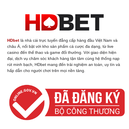
HDbet
là nhà cái trực tuyến đẳng cấp hàng đầu Việt Nam và
châu Á, nổi bật với kho sản phẩm cá cược đa dạng, từ live
casino đến thể thao và game đổi thưởng. Với giao diện hiện
đại, dịch vụ chăm sóc khách hàng tận tâm cùng hệ thống nạp
rút minh bạch, HDbet mang đến trải nghiệm an toàn, uy tín và
hấp dẫn cho người chơi trên mọi nền tảng.