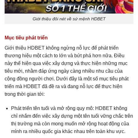
Giới thiệu đôi nét về sứ mệnh HDBET
Mục tiêu phát triển
Giới thiệu HDBET không ngừng nỗ lực để phát triển
thương hiệu một cách to lớn và bứt phá hơn nữa. Điều
này thể hiện qua việc xây dựng và thực hiện những mục
tiêu mới, nhằm đáp ứng ngày càng nhiều nhu cầu của
cộng đồng người chơi. Dưới đây là một số mục tiêu phát
triển mà HDBET đã đề ra và đang nỗ lực để thực hiện
trong thời gian tới:
Phát triển tên tuổi và mở rộng quy mô: HDBET không
chỉ nhắm đến việc xây dựng một tên tuổi vững chắc trên
thị trường mà còn mong muốn mở rộng hoạt động của
mình ra nhiều quốc gia khác nhau trên toàn khu vực.