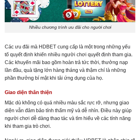
Nhiều chương trình ưu đãi cho người chơi
Các ưu đãi mà HDBET cung cấp là một trong những yếu
tố quyết định khiến nhiều người chơi quyết định tham gia.
Các khuyến mãi bao gồm hoàn trả tức thời, thưởng nạp
lần đầu, quà tặng lớn hàng tháng và thậm chí là những
phần thưởng bí mật khi tải ứng dụng của họ.
Giao diện thân thiện
Mặc dù không có quá nhiều màu sắc rực rỡ, nhưng giao
diện vẫn đảm bảo tính thẩm mỹ và dễ nhìn. Điều này giúp
người chơi dễ dàng thao tác và tìm hiểu về các tính năng
khi tham gia trò chơi.